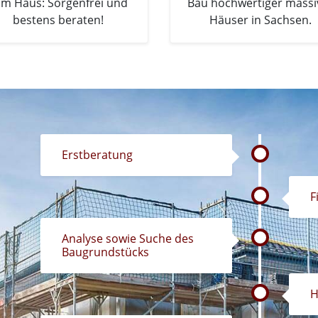
m Haus: Sorgenfrei und
Bau hochwertiger massi
bestens beraten!
Häuser in Sachsen.
Erstberatung
F
Analyse sowie Suche des
Baugrundstücks
H