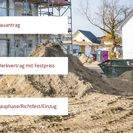
auantrag
erkvertrag mit Festpreis
auphase/Richtfest/Einzug